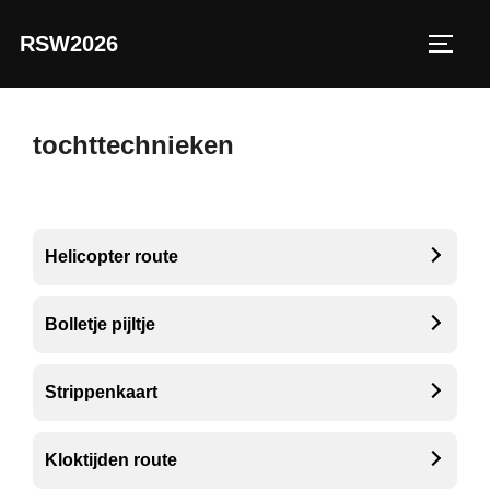
Ga
RSW2026
naar
TOGGL
de
inhoud
tochttechnieken
Helicopter route
Bolletje pijltje
Strippenkaart
Kloktijden route